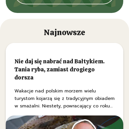
Najnowsze
Nie daj się nabrać nad Bałtykiem.
Tania ryba, zamiast drogiego
dorsza
Wakacje nad polskim morzem wielu
turystom kojarzą się z tradycyjnym obiadem
w smażalni. Niestety, powracający co roku
temat gastronomicznych manipulacji znowu
przybiera na sile. Jak wynika z ustaleń
portalu Pyszności.pl, na naszych talerzach