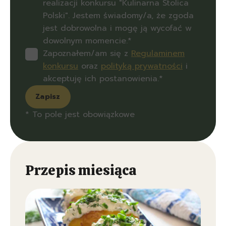
realizacji konkursu "Kulinarna Stolica
Polski". Jestem świadomy/a, że zgoda
jest dobrowolna i mogę ją wycofać w
dowolnym momencie.*
Zapoznałem/am się z
Regulaminem
konkursu
oraz
polityką prywatności
i
akceptuję ich postanowienia.*
Zapisz
* To pole jest obowiązkowe
Przepis miesiąca