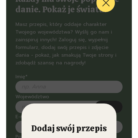
danie. Pokaż je światu!
Masz przepis, który oddaje charakter
Twojego województwa? Wyślij go nam i
zainspiruj innych! Zaloguj się, wypełnij
formularz, dodaj swój przepis i zdjęcie
dania - pokaż, jak smakują Twoje strony i
zdobądź szansę na nagrody!
Imię*
Województwo
dolnośląskie
E-mail*
kujawsko-pomorskie
Dodaj swój przepis
lubelskie
Podaj przepis