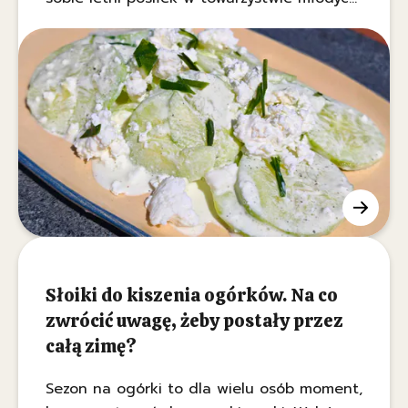
ziemniaków i tradycyjnego schabowego.
Chociaż większość z nas przygotowuje ją
na bazie samej śmietany lub jogurtu, w
Małopolsce od pokoleń króluje zupełnie
inna, jeszcze bardziej pożywna receptura.
Słoiki do kiszenia ogórków. Na co
zwrócić uwagę, żeby postały przez
całą zimę?
Sezon na ogórki to dla wielu osób moment,