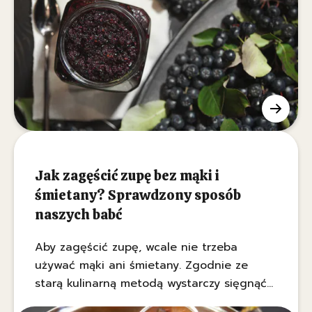
bukietem. Ten tradycyjny przetwór idealnie
wzbogaci twoją domową spiżarnię na
chłodne, zimowe dni. Poznanie prostych
patentów na pozbycie się goryczki sprawi,
że pokochasz ten specjał na nowo.
Jak zagęścić zupę bez mąki i
śmietany? Sprawdzony sposób
naszych babć
Aby zagęścić zupę, wcale nie trzeba
używać mąki ani śmietany. Zgodnie ze
starą kulinarną metodą wystarczy sięgnąć
po jeden tani i łatwo dostępny produkt.