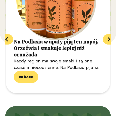
pomorskie
śląskie
świętokrzyskie
Na Podlasiu w upały piją ten napój.
warmińsko-mazurskie
Orzeźwia i smakuje lepiej niż
oranżada
wielkopolskie
Każdy region ma swoje smaki i są one
czasem niecodzienne. Na Podlasiu pija się
zachodniopomorskie
buzę, którą nazywa się lokalnym
zobacz
szampanem. Nie ma procentów, a przy tym
świetnie orzeźwia w największe upały.