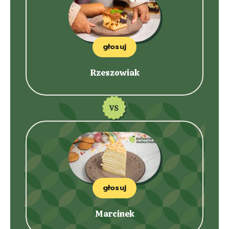
głosuj
Rzeszowiak
głosuj
Marcinek