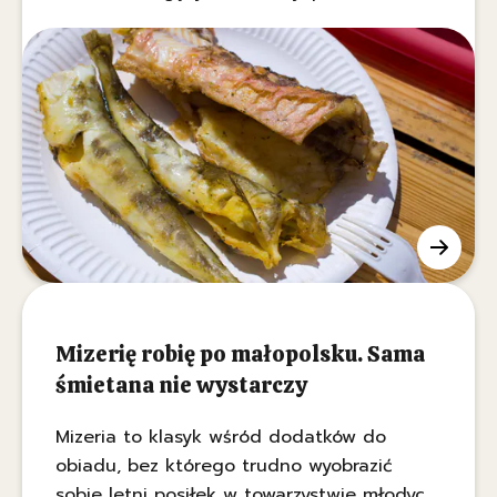
sięgamy podczas letnich podróży po kraju
– od nadmorskich ryb po leśne owoce –
stanowią świadectwo minionych epok. O
kulinarnym dziedzictwie, tradycjach
ludowych oraz o tym, jak czytać historię z
lokalnego menu, opowiada ekspertka z
Uniwersytetu SWPS, dr Magdalena
Tomaszewska-Bolałek.
Mizerię robię po małopolsku. Sama
śmietana nie wystarczy
Mizeria to klasyk wśród dodatków do
obiadu, bez którego trudno wyobrazić
sobie letni posiłek w towarzystwie młodych