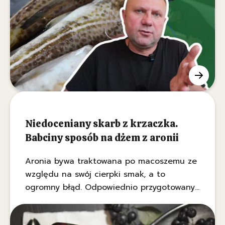
zamiast zamówionego dorsza coraz
częściej ląduje znacznie tańsza ryba.
Sprawę nagłośnił znany kucharz Tomasz
Strzelczyk, a oficjalne kontrole urzędników
tylko potwierdzają te doniesienia.
Niedoceniany skarb z krzaczka.
Babciny sposób na dżem z aronii
Aronia bywa traktowana po macoszemu ze
względu na swój cierpki smak, a to
ogromny błąd. Odpowiednio przygotowany
dżem z aronii zachwyca głębokim kolorem i
zbalansowanym, wytrawno-słodkim