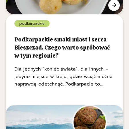
podkarpackie
Podkarpackie smaki miast i serca
Bieszczad. Czego warto spróbować
w tym regionie?
Dla jednych "koniec świata", dla innych –
jedyne miejsce w kraju, gdzie wciąż można
naprawdę odetchnąć. Podkarpacie to
kraina, w której czas płynie w rytmie pór
roku, a historia zapisała się w drewnie i
kamieniu.