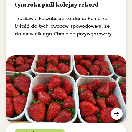
tym roku padł kolejny rekord
Truskawki kaszubskie to duma Pomorza.
Miłość do tych owoców spowodowała, że
do niewielkiego Chmielna przywędrowały
tłumy. Stadion wypełnił się aromatem
smażonych ruchanek i wypiekanych
rogalików.