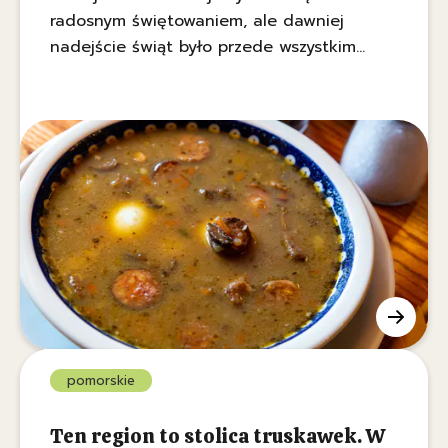
radosnym świętowaniem, ale dawniej
nadejście świąt było przede wszystkim
upragnionym końcem surowego postu,
podczas którego zakazane było
spożywanie nie tylko mięsa, ale i nabiału
oraz tłuszczów roślinnych. Na Kujawach
świętowali koniec ograniczeń w głośny
sposób.
pomorskie
Ten region to stolica truskawek. W