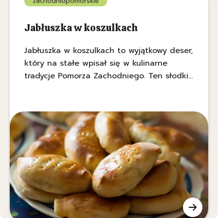
zachodniopomorskie
Jabłuszka w koszulkach
Jabłuszka w koszulkach to wyjątkowy deser,
który na stałe wpisał się w kulinarne
tradycje Pomorza Zachodniego. Ten słodki
przysmak, przygotowywany od ponad 50 lat
w szczecińskim "Gastronomiku" jest nie
tylko pysznym deserem, ale również
ważnym elementem lokalnej tradycji.