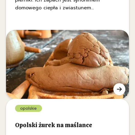
domowego ciepła i zwiastunem
nadchodzących świąt. A jak wygląda ich
przygotowanie w najbardziej piernikowym
mieście Polski? Zajrzałam za kulisy.
opolskie
Opolski żurek na maślance