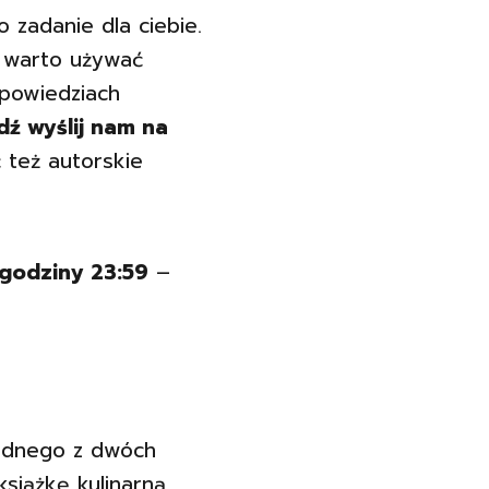
o zadanie dla ciebie.
o warto używać
powiedziach
ź wyślij nam na
 też autorskie
 godziny 23:59
–
jednego z dwóch
siążkę kulinarną