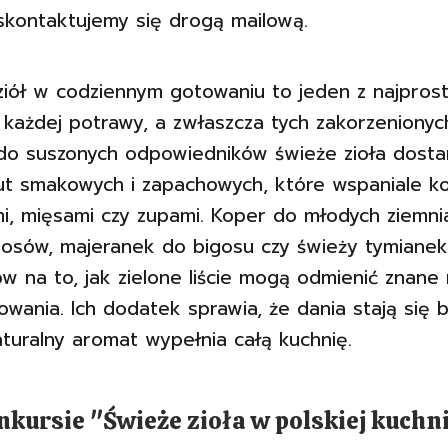
skontaktujemy się drogą mailową.
ziół w codziennym gotowaniu to jeden z najpro
 każdej potrawy, a zwłaszcza tych zakorzenionych 
do suszonych odpowiedników świeże zioła dosta
nut smakowych i zapachowych, które wspaniale k
i, mięsami czy zupami. Koper do młodych ziemni
 sosów, majeranek do bigosu czy świeży tymianek
ów na to, jak zielone liście mogą odmienić znane
nowania. Ich dodatek sprawia, że dania stają się 
aturalny aromat wypełnia całą kuchnię.
nkursie "Świeże zioła w polskiej kuchni