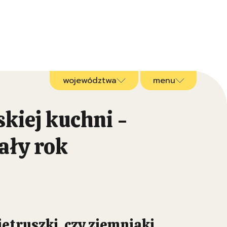
województwa
menu
kiej kuchni -
ały rok
ietruszki, czy ziemniaki