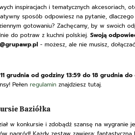
owych inspiracjach i tematycznych akcesoriach, ot
eatywny sposób odpowiesz na pytanie, dlaczeg
dziennym gotowaniu? Zachęcamy, by w swoich od
lnie do potraw z kuchni polskiej.
Swoją odpowied
p@grupawp.pl
- możesz, ale nie musisz, dołączać
11 grudnia od godziny 13:59 do 18 grudnia do
ansy! Pełen
regulamin
znajdziesz tutaj.
ursie Baziółka
ział w konkursie i zdobądź szansę na wygranie 
ów nagród! Każdy zestaw zawiera: fantastyczną k