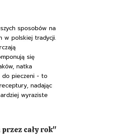
stszych sposobów na
w polskiej tradycji.
rczają
omponują się
aków, natka
 do pieczeni - to
 receptury, nadając
bardziej wyraziste
 przez cały rok"