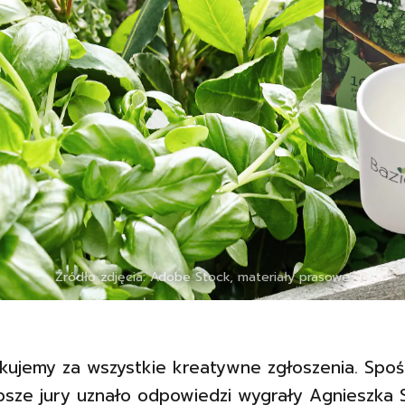
Źródło zdjęcia: Adobe Stock, materiały prasowe
kujemy za wszystkie kreatywne zgłoszenia. Spoś
psze jury uznało odpowiedzi wygrały Agnieszka S