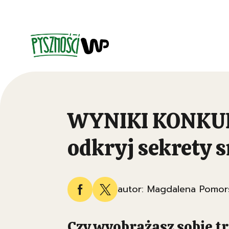
WYNIKI KONKURSU
odkryj sekrety 
autor: Magdalena Pomor
Czy wyobrażasz sobie tr