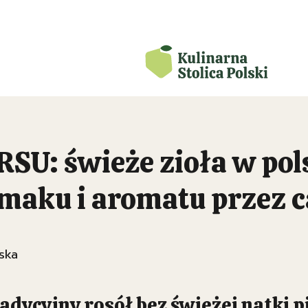
: świeże zioła w pols
smaku i aromatu przez c
ska
adycyjny rosół bez świeżej natki p