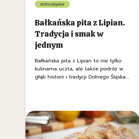
dolnośląskie
Bałkańska pita z Lipian.
Tradycja i smak w
jednym
Bałkańska pita z Lipian to nie tylko
kulinarna uczta, ale także podróż w
głąb historii i tradycji Dolnego Śląska.
Poznaj tajemnice tego wyjątkowego
dania, które od lat zachwyca
smakiem i prostotą.