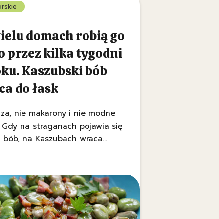
rskie
ielu domach robią go
o przez kilka tygodni
oku. Kaszubski bób
ca do łask
zza, nie makarony i nie modne
 Gdy na straganach pojawia się
y bób, na Kaszubach wraca
ata sprzed lat. Wystarczy
 świeże zioła i chrupiący
, żeby powstało danie, za które
estauracje każą płacić jak za
s.