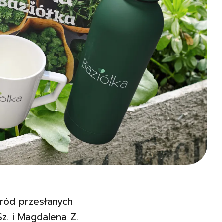
ród przesłanych
z. i Magdalena Z.