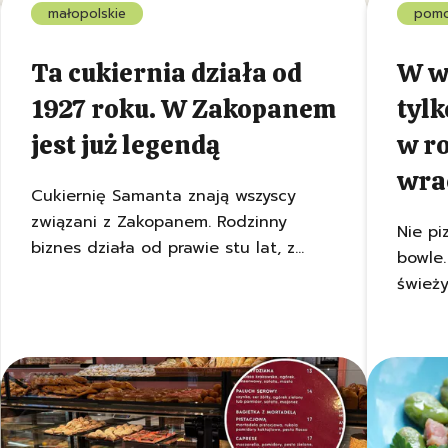
małopolskie
pomo
Ta cukiernia działa od
W w
1927 roku. W Zakopanem
tylk
jest już legendą
w r
wra
Cukiernię Samanta znają wszyscy
związani z Zakopanem. Rodzinny
Nie pi
biznes działa od prawie stu lat, z
bowle.
przerwą na okres wojny. To tutaj na
śwież
kawę wpadały czołowe nazwiska ze
smak l
świata literatury i sztuki.
masło,
boczek
dziś r
raryta