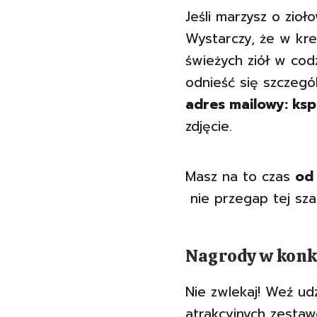
Jeśli marzysz o zioł
Wystarczy, że w kr
świeżych ziół w co
odnieść się szczegó
adres mailowy: ks
zdjęcie.
Masz na to czas
od 
nie przegap tej sz
Nagrody w konk
Nie zwlekaj! Weź ud
atrakcyjnych zestaw