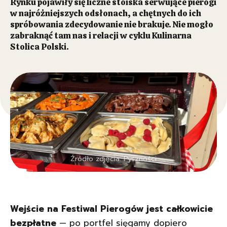
Rynku pojawiły się liczne stoiska serwujące pierogi
w najróżniejszych odsłonach, a chętnych do ich
spróbowania zdecydowanie nie brakuje. Nie mogło
zabraknąć tam nas i relacji w cyklu Kulinarna
Stolica Polski.
Źródło zdjęcia: Pyszności
Wejście na Festiwal Pierogów jest całkowicie
bezpłatne
— po portfel sięgamy dopiero