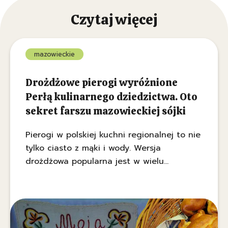
Czytaj więcej
mazowieckie
Drożdżowe pierogi wyróżnione
Perłą kulinarnego dziedzictwa. Oto
sekret farszu mazowieckiej sójki
Pierogi w polskiej kuchni regionalnej to nie
tylko ciasto z mąki i wody. Wersja
drożdżowa popularna jest w wielu
regionach Polski. Doskonałym przykładem
jest sójka mazowiecka wypełniona
wytrawnym nadzieniem. Jej wyjątkowy smak
i historię poznałam na festiwalu folkloru w
Cegłowie pod Mińskiem Mazowieckim.