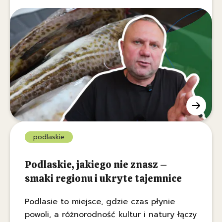
portalu Pyszności.pl, na naszych talerzach
zamiast zamówionego dorsza coraz
częściej ląduje znacznie tańsza ryba.
Sprawę nagłośnił znany kucharz Tomasz
Strzelczyk, a oficjalne kontrole urzędników
tylko potwierdzają te doniesienia.
podlaskie
Podlaskie, jakiego nie znasz –
smaki regionu i ukryte tajemnice
Podlasie to miejsce, gdzie czas płynie
powoli, a różnorodność kultur i natury łączy