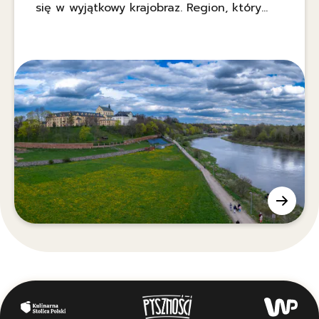
się w wyjątkowy krajobraz. Region, który
potrafi zaskoczyć swoimi smakami i historią
— tu Tatarzy, Żydzi, Białorusini i Polacy od
wieków tworzą wspólne dziedzictwo.
Wyrusz z nami poza utarte szlaki: spróbuj
tradycyjnej kuchni i odkryj dzikie, mało
znane atrakcje województwa.