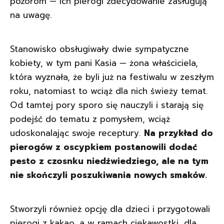
pozorom — ich pierogi zdecydowanie zasługują
na uwagę.
Stanowisko obsługiwały dwie sympatyczne
kobiety, w tym pani Kasia — żona właściciela,
która wyznała, że byli już na festiwalu w zeszłym
roku, natomiast to wciąż dla nich świeży temat.
Od tamtej pory sporo się nauczyli i starają się
podejść do tematu z pomysłem, wciąż
udoskonalając swoje receptury.
Na przykład do
pierogów z oscypkiem postanowili dodać
pesto z czosnku niedźwiedziego, ale na tym
nie skończyli poszukiwania nowych smaków.
Stworzyli również opcję dla dzieci i przygotowali
pierogi z kakao, a w ramach ciekawostki, dla