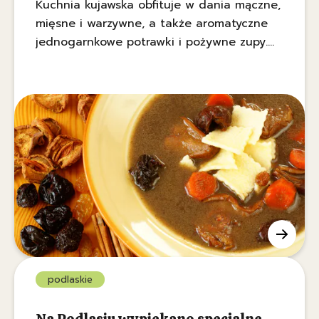
Kuchnia kujawska obfituje w dania mączne,
mięsne i warzywne, a także aromatyczne
jednogarnkowe potrawki i pożywne zupy.
Jedną z nich jest czernina z golcami, znana
również jako czarna polewka, która
wzbudza dziś wiele emocji.
podlaskie