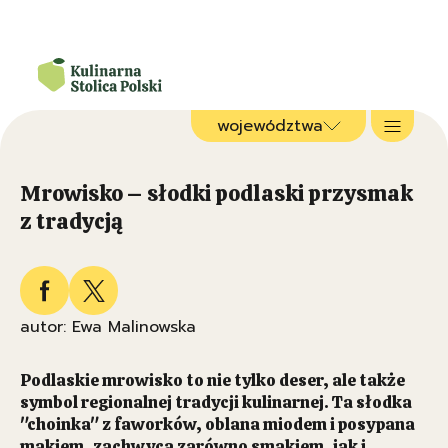
województwa
Mrowisko – słodki podlaski przysmak
z tradycją
autor: Ewa Malinowska
Podlaskie mrowisko to nie tylko deser, ale także
symbol regionalnej tradycji kulinarnej. Ta słodka
"choinka" z faworków, oblana miodem i posypana
makiem, zachwyca zarówno smakiem, jak i