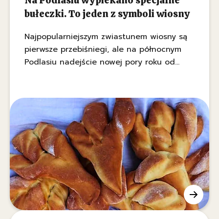
Na Podlasiu wypiekano specjalne
bułeczki. To jeden z symboli wiosny
Najpopularniejszym zwiastunem wiosny są
pierwsze przebiśniegi, ale na północnym
Podlasiu nadejście nowej pory roku od
wieków obwieszczały busłowe łapy włożone
do bocianich gniazd.