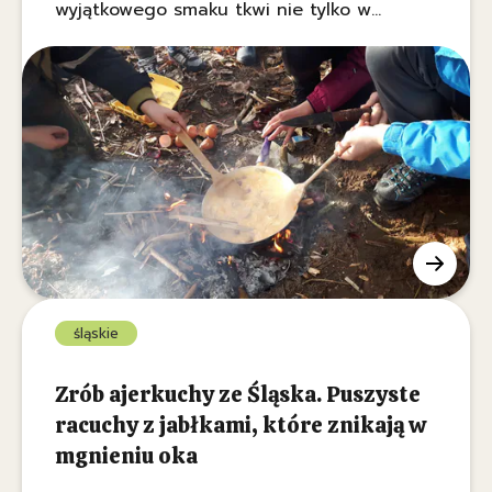
wyjątkowego smaku tkwi nie tylko w
świeżych jajkach, ale też w starannie
dobranych dodatkach, które dodają
charakteru. Sprawdź, które składniki
zamienią zwykłe śniadanie w poranną
ucztę dla całej rodziny.
śląskie
Zrób ajerkuchy ze Śląska. Puszyste
racuchy z jabłkami, które znikają w
mgnieniu oka