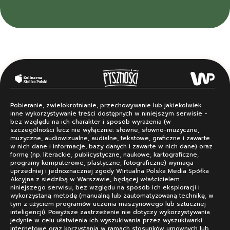
Pobieranie, zwielokrotnianie, przechowywanie lub jakiekolwiek
inne wykorzystywanie treści dostępnych w niniejszym serwisie -
bez względu na ich charakter i sposób wyrażenia (w
szczególności lecz nie wyłącznie: słowne, słowno-muzyczne,
muzyczne, audiowizualne, audialne, tekstowe, graficzne i zawarte
w nich dane i informacje, bazy danych i zawarte w nich dane) oraz
formę (np. literackie, publicystyczne, naukowe, kartograficzne,
programy komputerowe, plastyczne, fotograficzne) wymaga
uprzedniej i jednoznacznej zgody Wirtualna Polska Media Spółka
Akcyjna z siedzibą w Warszawie, będącej właścicielem
niniejszego serwisu, bez względu na sposób ich eksploracji i
wykorzystaną metodę (manualną lub zautomatyzowaną technikę, w
tym z użyciem programów uczenia maszynowego lub sztucznej
inteligencji). Powyższe zastrzeżenie nie dotyczy wykorzystywania
jedynie w celu ułatwienia ich wyszukiwania przez wyszukiwarki
internetowe oraz korzystania w ramach stosunków umownych lub