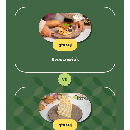
głosuj
Rzeszowiak
głosuj