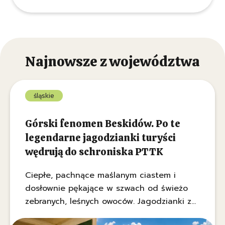
pyszny przepis na niedzielny obiad.
Najnowsze z województwa
śląskie
Górski fenomen Beskidów. Po te
legendarne jagodzianki turyści
wędrują do schroniska PTTK
Ciepłe, pachnące maślanym ciastem i
dosłownie pękające w szwach od świeżo
zebranych, leśnych owoców. Jagodzianki z
Hali Boracza w Beskidzie Żywieckim to