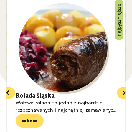
najpyszniejsze
Rolada śląska
Wołowa rolada to jedno z najbardziej
rozpoznawanych i najchętniej zamawianych
dań kuchni śląskiej. Mięsne zawijasy z
zobacz
ogórkami kiszonymi oraz boczkiem to