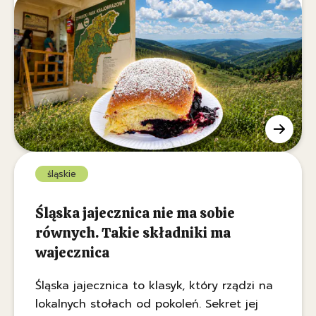
absolutna legenda polskiej turystyki
górskiej. Choć żeby je zdobyć, trzeba
najpierw włożyć trochę wysiłku i wyjść na
górski szlak, przed tamtejszym
schroniskiem codziennie ustawiają się
tłumy spragnionych wędrowców. Czy to
rzeczywiście najlepszy drożdżowy wypiek w
polskich górach?
śląskie
Śląska jajecznica nie ma sobie
równych. Takie składniki ma
wajecznica
Śląska jajecznica to klasyk, który rządzi na
lokalnych stołach od pokoleń. Sekret jej