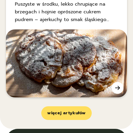
Puszyste w środku, lekko chrupiące na
brzegach i hojnie oprószone cukrem
pudrem – ajerkuchy to smak śląskiego
domu w najprostszej, uczciwej odsłonie.
Wyróżnia je dodatek kwaśnego mleka lub
maślanki oraz twarogu, które nadają ciastu
delikatnej kwasowości i wyjątkowej
miękkości. Smażone na smalcu nabierają
złocistego koloru i głębokiego aromatu. To
deser, który najlepiej smakuje jeszcze
ciepły.
więcej artykułów