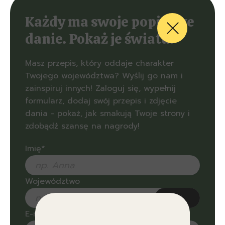
Każdy ma swoje popisowe
danie. Pokaż je światu!
Masz przepis, który oddaje charakter
Twojego województwa? Wyślij go nam i
zainspiruj innych! Zaloguj się, wypełnij
formularz, dodaj swój przepis i zdjęcie
dania - pokaż, jak smakują Twoje strony i
zdobądź szansę na nagrody!
Imię*
Województwo
dolnośląskie
E-mail*
kujawsko-pomorskie