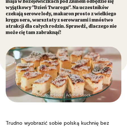
maja w Bożejewiczkach pod Żninem odbędzie się
wyjątkowy "Dzień Twarogu". Na uczestników
czekają serowe lody, makaron prosto z wielkiego
kręgu sera, warsztaty z serowarami i mnóstwo
atrakcji dla całych rodzin. Sprawdź, dlaczego nie
może cię tam zabraknąć!
Źródło zdjęcia: Adobe Stock
Trudno wyobrazić sobie polską kuchnię bez