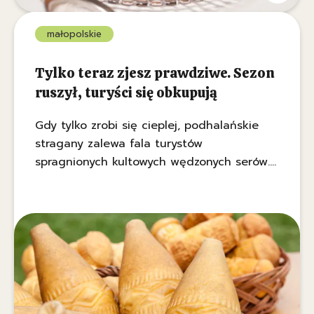
małopolskie
Tylko teraz zjesz prawdziwe. Sezon
ruszył, turyści się obkupują
Gdy tylko zrobi się cieplej, podhalańskie
stragany zalewa fala turystów
spragnionych kultowych wędzonych serów.
Chociaż są dostępne przez okrągły rok,
kupowanie ich zimą to pułapka. Prawdziwe,
certyfikowane oscypki to rarytas sezonowy.
Miłośnicy Tatr mogą już jednak zacierać
ręce – wypas owiec ruszył i na straganach
wreszcie pojawiły się oryginały.