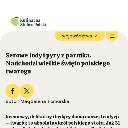
województwa
Serowe lody i pyry z parnika.
Nadchodzi wielkie święto polskiego
twarogu
autor: Magdalena Pomorska
Kremowy, delikatny i będący dumą naszej tradycji
– twaróg to absolutny król polskiego stołu. Już 31